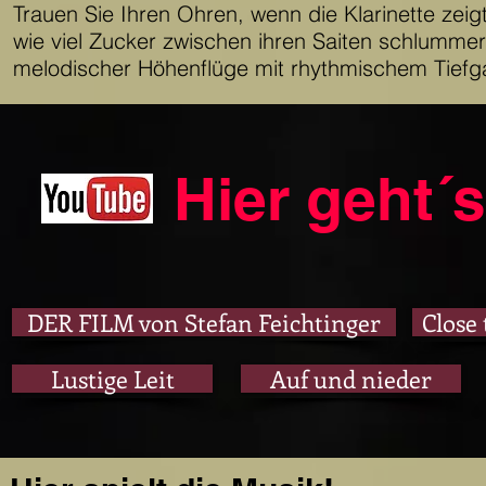
Trauen Sie Ihren Ohren, wenn die Klarinette zeigt, 
wie viel Zucker zwischen ihren Saiten schlumm
melodischer Höhenflüge mit rhythmischem Tief
Hier geht´
DER FILM von Stefan Feichtinger
Close
Lustige Leit
Auf und nieder